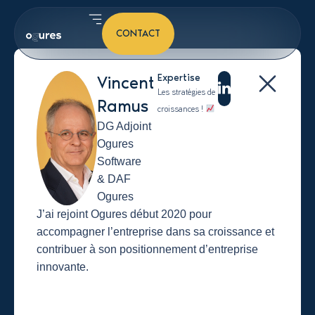
CONTACT
Expertise
Vincent
Les stratégies de
Ramus
croissances !
DG Adjoint
Ogures
Software
& DAF
Ogures
J’ai rejoint Ogures début 2020 pour
accompagner l’entreprise dans sa croissance et
contribuer à son positionnement d’entreprise
innovante.